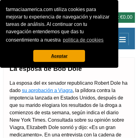
farmaciaamerica.com utiliza cookies para
carrito
mejorar tu experiencia de navegación y realizar
0 Productos: €0.00
tareas de análisis. Al continuar con tu
navegación entendemos que das tu
consentimiento a nuestra
politica de cookies
Aceptar
La esposa de Bob Dole
La esposa del ex senador republicano Robert Dole ha
dado
su aprobación a Viagra
, la píldora contra la
impotencia lanzada en Estados Unidos, después de
que su marido elogiara los resultados de la droga a
comienzos de esta semana, según indica el diario
New York Times. Consultada sobre su opinión sobre
Viagra, Elizabeth Dole sonrió y dijo: «Es un gran
medicamento». En una entrevista con la cadena de