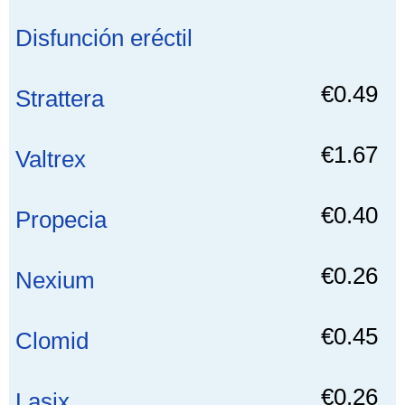
Disfunción eréctil
€0.49
Strattera
€1.67
Valtrex
€0.40
Propecia
€0.26
Nexium
€0.45
Clomid
€0.26
Lasix