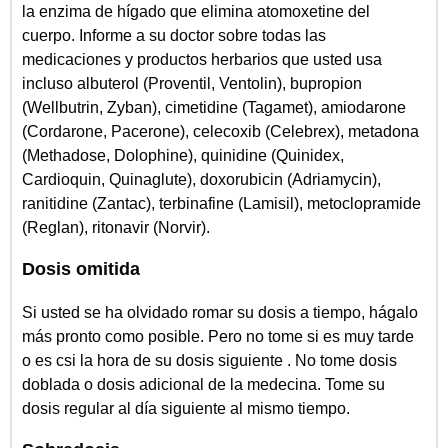
la enzima de hígado que elimina atomoxetine del
cuerpo. Informe a su doctor sobre todas las
medicaciones y productos herbarios que usted usa
incluso albuterol (Proventil, Ventolin), bupropion
(Wellbutrin, Zyban), cimetidine (Tagamet), amiodarone
(Cordarone, Pacerone), celecoxib (Celebrex), metadona
(Methadose, Dolophine), quinidine (Quinidex,
Cardioquin, Quinaglute), doxorubicin (Adriamycin),
ranitidine (Zantac), terbinafine (Lamisil), metoclopramide
(Reglan), ritonavir (Norvir).
Dosis omitida
Si usted se ha olvidado romar su dosis a tiempo, hágalo
más pronto como posible. Pero no tome si es muy tarde
o es csi la hora de su dosis siguiente . No tome dosis
doblada o dosis adicional de la medecina. Tome su
dosis regular al día siguiente al mismo tiempo.