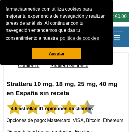
farmaciaamerica.com utiliza cookies para
carrito
mejorar tu experiencia de navegación y realizar
0 Productos: €0.00
tareas de análisis. Al continuar con tu
navegación entendemos que das tu
consentimiento a nuestra
politica de cookies
Aceptar
Comienzo
Strattera Genérico
Strattera 10 mg, 18 mg, 25 mg, 40 mg
en España sin receta
4.6 estrellas 41 opiniones de clientes
Opciones de pago: Mastercard, VISA, Bitcoin, Ethereum
Disponibilidad de los productos: En stock