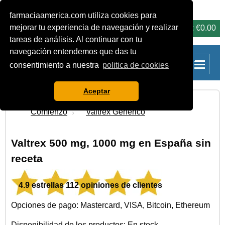
farmaciaamerica.com utiliza cookies para
carrito
mejorar tu experiencia de navegación y realizar
0 Productos: €0.00
tareas de análisis. Al continuar con tu
navegación entendemos que das tu
consentimiento a nuestra
politica de cookies
Aceptar
Comienzo
Valtrex Genérico
Valtrex 500 mg, 1000 mg en España sin
receta
4.9 estrellas 112 opiniones de clientes
Opciones de pago: Mastercard, VISA, Bitcoin, Ethereum
Disponibilidad de los productos: En stock